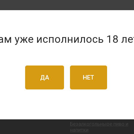
ам уже исполнилось 18 ле
ДА
НЕТ
Полезные ссылки
Фасованное пиво
Разливное пиво
Безалкогольныое пиво и
напитки