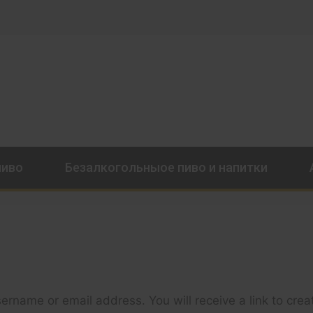
пиво
Безалкогольныое пиво и напитки
rname or email address. You will receive a link to cre