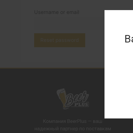
Username or email
В
Reset password
Компания BeerPlus — ваш
надежный партнер по поставкам