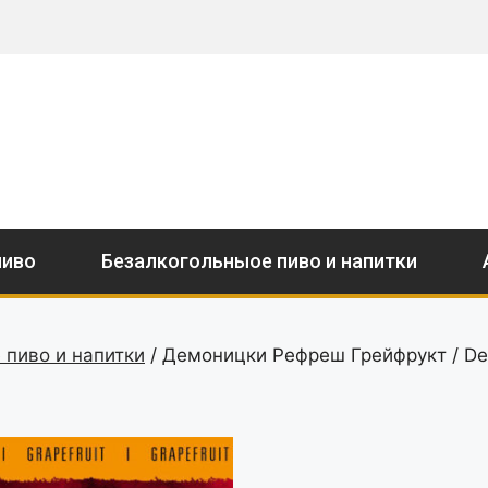
пиво
Безалкогольныое пиво и напитки
 пиво и напитки
/ Демоницки Рефреш Грейфрукт / Demo