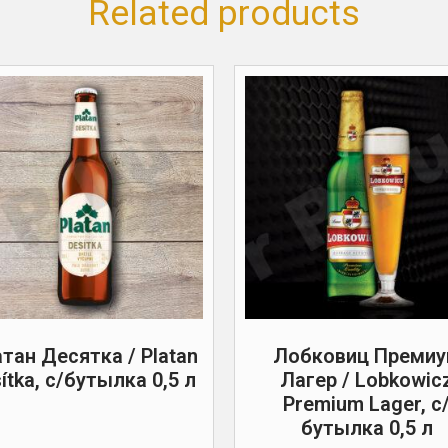
Related products
тан Десятка / Platan
Лобковиц Преми
ítka, с/бутылка 0,5 л
Лагер / Lobkowic
Premium Lager, с
бутылка 0,5 л