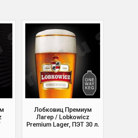
ум
Лобковиц Премиум
z
Лагер / Lobkowicz
/
Premium Lager, ПЭТ 30 л.