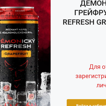
ДЕМОН
ГРЕЙФРУ
REFRESH GR
Для о
зарегистр
лич
Войти в кабин