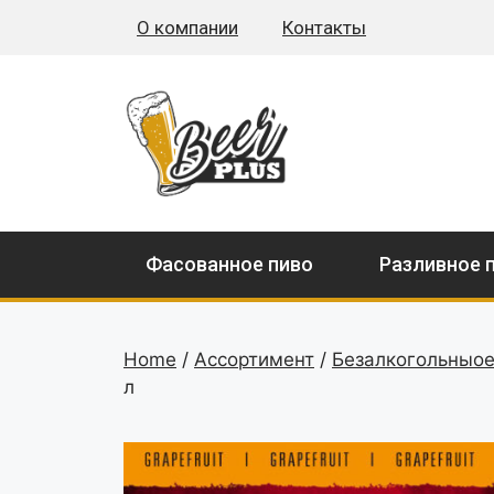
О компании
Контакты
Фасованное пиво
Разливное 
Home
/
Ассортимент
/
Безалкогольныое
л