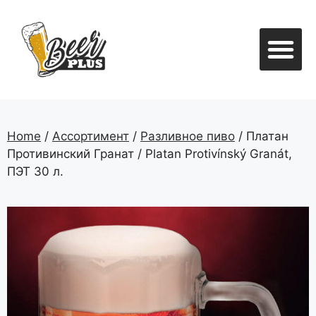
Безалкогольныое пиво и напит
Home
/
Ассортимент
/
Разливное пиво
/ Платан
Противинский Гранат / Platan Protivínský Granát,
ПЭТ 30 л.