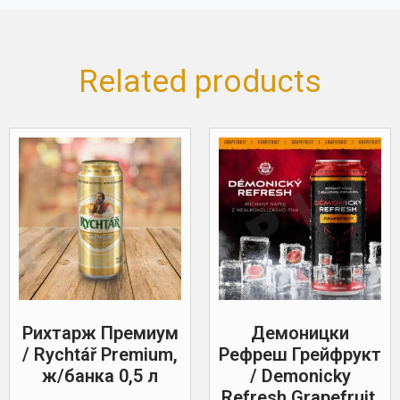
Related products
Рихтарж Премиум
Демоницки
/ Rychtář Premium,
Рефреш Грейфрукт
ж/банка 0,5 л
/ Demonicky
Refresh Grapefruit,