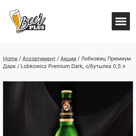
Безалкогольныое пиво и напит
Home
/
Ассортимент
/
Акции
/ Лобковиц Премиум
Дарк / Lobkowicz Premium Dark, с/бутылка 0,5 л