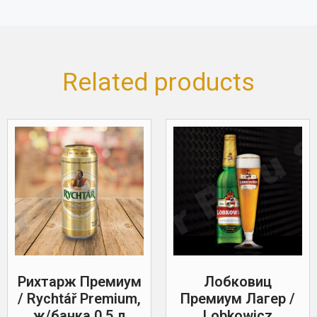
Related products
Рихтарж Премиум
Лобковиц
/ Rychtář Premium,
Премиум Лагер /
ж/банка 0,5 л
Lobkowicz