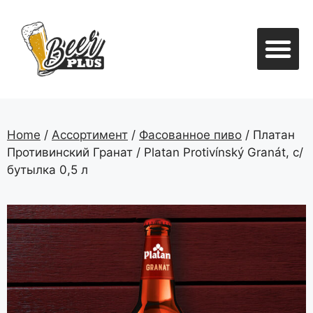
Безалкогольныое пиво и напит
Home
/
Ассортимент
/
Фасованное пиво
/ Платан
Противинский Гранат / Platan Protivínský Granát, с/
бутылка 0,5 л