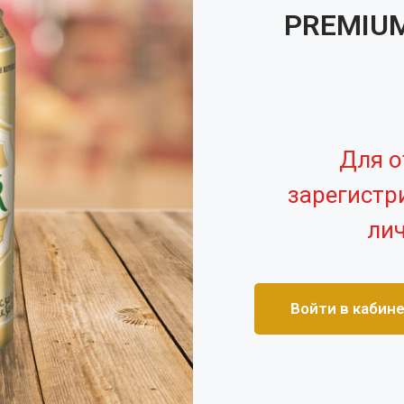
PREMIUM
Для о
зарегистр
лич
Войти в кабин