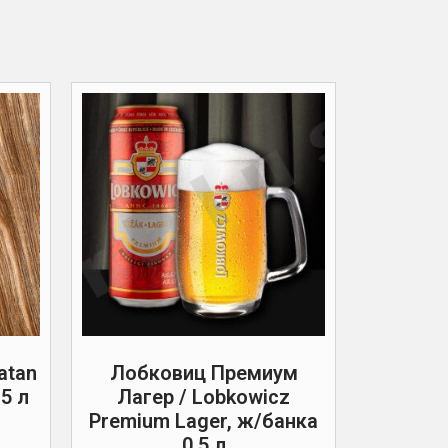
atan
Лобковиц Премиум
5 л
Лагер / Lobkowicz
Premium Lager, ж/банка
0,5 л